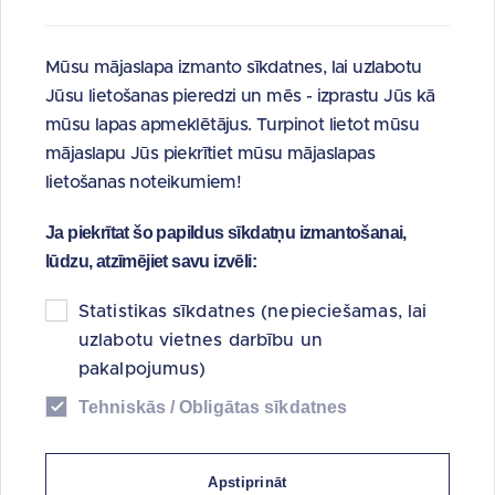
SIA “Publisko aktīvu pārvaldītājs
Possessor” vidēja termiņa darbības
Mūsu mājaslapa izmanto sīkdatnes, lai uzlabotu
stratēģijas 2025. – 2030. gadam
Jūsu lietošanas pieredzi un mēs - izprastu Jūs kā
kopsavilkums
mūsu lapas apmeklētājus. Turpinot lietot mūsu
mājaslapu Jūs piekrītiet mūsu mājaslapas
lietošanas noteikumiem!
Mūsu zīmols
Ja piekrītat šo papildus sīkdatņu izmantošanai,
lūdzu, atzīmējiet savu izvēli:
Possessor ir valsts nekustamo īpašumu pārdevējs Latvijā,
nodrošinot valstij piederošo aktīvu atsavināšanu un
Statistikas sīkdatnes (nepieciešamas, lai
privatizāciju. Būtiska kapitālsabiedrības specializācija ir arī
uzlabotu vietnes darbību un
Latvijas valstij piederošo kapitāla daļu pārvaldīšana.
pakalpojumus)
Possessor uzkrātā pieredze valsts aktīvu pārvaldīšanā, kā
Tehniskās / Obligātas sīkdatnes
arī elastīgs darbības veids, kas jau iepriekš ļāvis uzņemties
un sekmīgi izpildīt jaunus deleģējumus. Viens no
Apstiprināt
snieguma pamatiem ir sadarbības pieredze nacionālā un