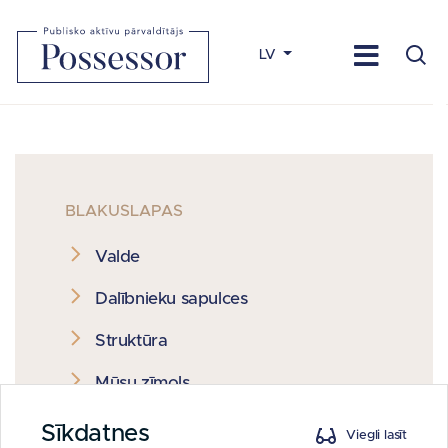
LV
BLAKUSLAPAS
Valde
Dalībnieku sapulces
Struktūra
Mūsu zīmols
Politikas un kārtības
Sīkdatnes
Viegli lasīt