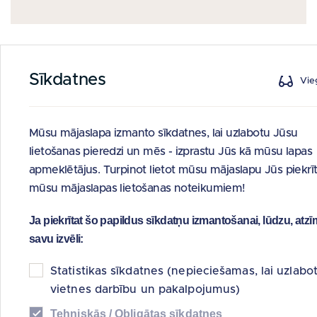
REAP
Sīkdatnes
Vieg
Pilns nosaukums:
SIA "REAP"
Juridiskā adrese:
Kr.Valdemāra iela 31, Rīga, LV-1010
Kontaktinformācija:
Iveta Ališauska, tālr. 67 021 431; e-
Mūsu mājaslapa izmanto sīkdatnes, lai uzlabotu Jūsu
pasts:
reap@reap.lv
lietošanas pieredzi un mēs - izprastu Jūs kā mūsu lapas
Pamatkapitāls:
3 000 EUR
apmeklētājus. Turpinot lietot mūsu mājaslapu Jūs piekrīt
Līdzdalība kapitālā:
100%
mūsu mājaslapas lietošanas noteikumiem!
2017.gada 14.novembra sēdē Ministru kabinets deva
Ja piekrītat šo papildus sīkdatņu izmantošanai, lūdzu, atzī
atļauju Possessor dibināt sabiedrību ar ierobežotu
savu izvēli:
atbildību ar vienīgo darbības mērķi – no LAS “Reverta”
pārņemto aktīvu, tajā skaitā prasījumu tiesību,
Statistikas sīkdatnes (nepieciešamas, lai uzlabo
pārvaldīšana.
SIA “REAP”
dibināta un reģistrēta
vietnes darbību un pakalpojumus)
Komercreģistrā 2017.gada 17.novembrī.
Tehniskās / Obligātas sīkdatnes